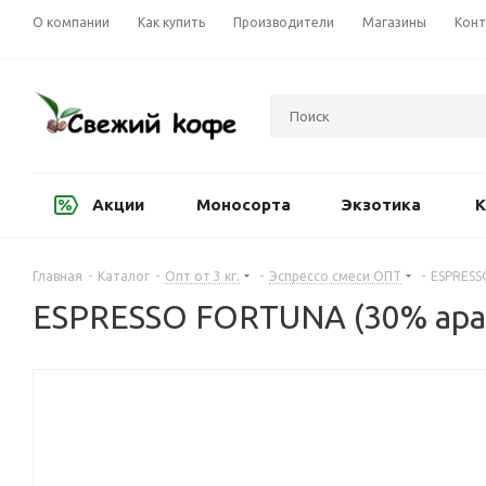
О компании
Как купить
Производители
Магазины
Конт
Акции
Моносорта
Экзотика
К
Главная
-
Каталог
-
Опт от 3 кг.
-
Эспрессо смеси ОПТ
-
ESPRESSO
ESPRESSO FORTUNA (30% араби