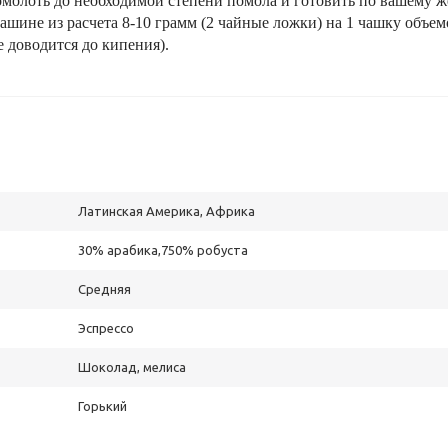
омолоть до необходимой степени помола и готовить по вашему ж
-машине из расчета 8-10 грамм (2 чайные ложки) на 1 чашку объе
е доводится до кипения).
Латинская Америка, Африка
30% арабика,750% робуста
Средняя
Эспрессо
Шоколад, мелиса
Горький