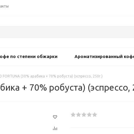
акты
офе по степени обжарки
Ароматизированный коф
 FORTUNA (30% арабика + 70% робуста) (эспрессо, 250г.)
ка + 70% робуста) (эспрессо, 2