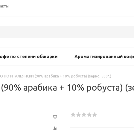
акты
офе по степени обжарки
Ароматизированный коф
О ПО ИТАЛЬЯНСКИ (90% арабика + 10% робуста) (зерно, 500г.)
% арабика + 10% робуста) (зер