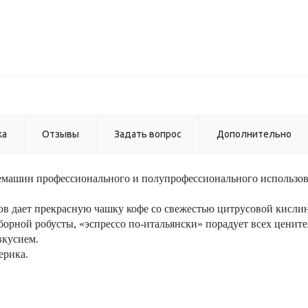
ка
Отзывы
Задать вопрос
Дополнительно
емашин профессионального и полупрофессионального использов
ов дает прекрасную чашку кофе со свежестью цитрусовой кисли
орной робусты, «эспрессо по-итальянски» порадует всех цените
вкусием.
ерика.