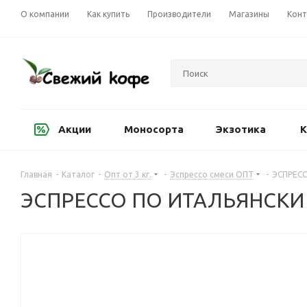
О компании
Как купить
Производители
Магазины
Конт
Акции
Моносорта
Экзотика
К
Главная
-
Каталог
-
Опт от 3 кг.
-
Эспрессо смеси ОПТ
-
ЭСПРЕСС
ЭСПРЕССО ПО ИТАЛЬЯНСКИ (90