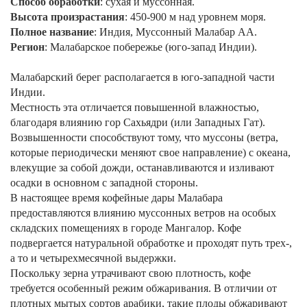
Способ обработки
: сухая и муссонная.
Высота произрастания
: 450-900 м над уровнем моря.
Полное название
: Индия, Муссонный Малабар АА.
Регион
: Малабарское побережье (юго-запад Индии).
Малабарский берег располагается в юго-западной части
Индии.
Местность эта отличается повышенной влажностью,
благодаря влиянию гор Сахьядри (или Западных Гат).
Возвышенности способствуют тому, что муссоны (ветра,
которые периодически меняют свое направление) с океана,
влекущие за собой дожди, останавливаются и изливают
осадки в основном с западной стороны.
В настоящее время кофейные дары Малабара
предоставляются влиянию муссонных ветров на особых
складских помещениях в городе Мангалор. Кофе
подвергается натуральной обработке и проходят путь трех-,
а то и четырехмесячной выдержки.
Поскольку зерна утрачивают свою плотность, кофе
требуется особенный режим обжаривания. В отличии от
плотных мытых сортов арабики, такие плоды обжаривают