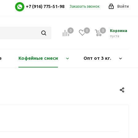
+7 (916) 775-51-98
Заказать звонок
Войти
Корзина
0
0
0
0
пуста
е
Кофейные смеси
Опт от 3 кг.