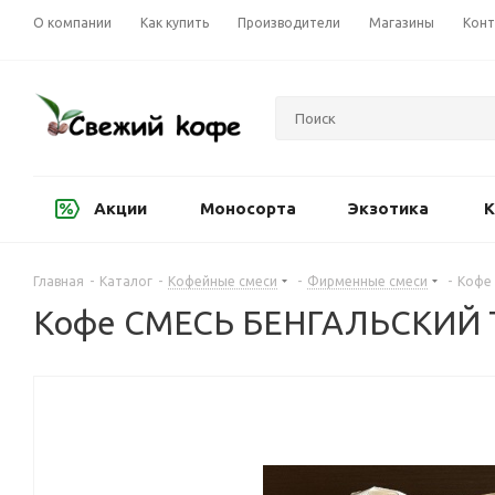
О компании
Как купить
Производители
Магазины
Конт
Акции
Моносорта
Экзотика
К
Главная
-
Каталог
-
Кофейные смеси
-
Фирменные смеси
-
Кофе 
Кофе СМЕСЬ БЕНГАЛЬСКИЙ Т