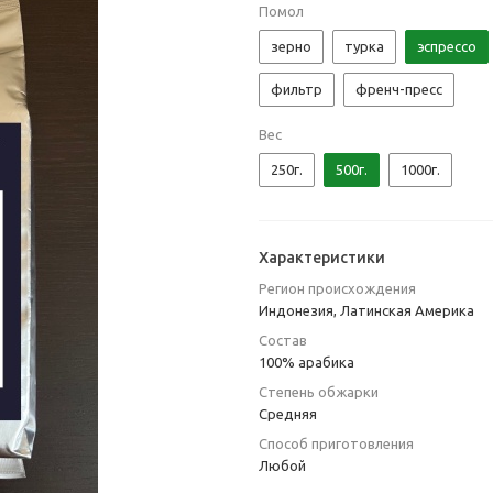
Помол
зерно
турка
эспрессо
фильтр
френч-пресс
Вес
250г.
500г.
1000г.
Характеристики
Регион происхождения
Индонезия, Латинская Америка
Состав
100% арабика
Степень обжарки
Средняя
Способ приготовления
Любой