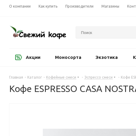
О компании
Как купить
Производители
Магазины
Конт
Акции
Моносорта
Экзотика
К
Главная
-
Каталог
-
Кофейные смеси
-
Эспрессо смеси
-
Кофе ES
Кофе ESPRESSO CASA NOSTR