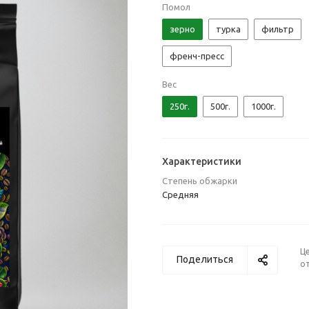
Помол
зерно
турка
фильтр
френч-пресс
Вес
250г.
500г.
1000г.
Характеристики
Степень обжарки
Средняя
Ц
Поделиться
от