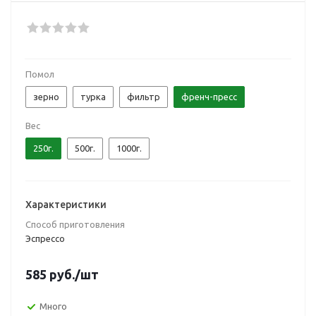
Помол
зерно
турка
фильтр
френч-пресс
Вес
250г.
500г.
1000г.
Характеристики
Способ приготовления
Эспрессо
585
руб.
/шт
Много